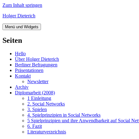
Zum Inhalt springen
Holger Dieterich
Menü und Widgets
Seiten
Hello
Über Holger Dieterich
Berliner Befragungen
Präsentationen
Kontakt
Newsletter
Archiv
Diplomarbeit (2008)
1 Einleitung
2. Social Networks
3. Spielen
4. Spielprinzipien in Social Networks
5 Spielprinzipien und ihre Anwendbarkeit auf Social Ne
6. Fazit
Literaturverzeichnis